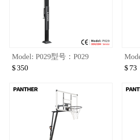
Model: P029型号：P029
Mode
$
350
$
73