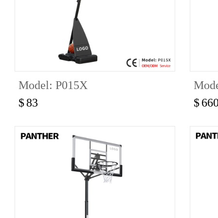
Model: P015X
Mode
$
83
$
66