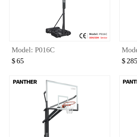
Model: P016C
Mode
$
65
$
28