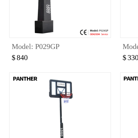
Model: P029GP
Mode
$
840
$
33