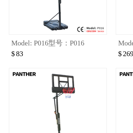
Model: P016型号：P016
Mode
$
83
$
26