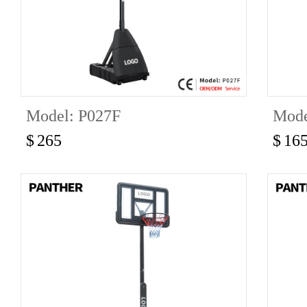
Model: P027F
Mode
$
265
$
16