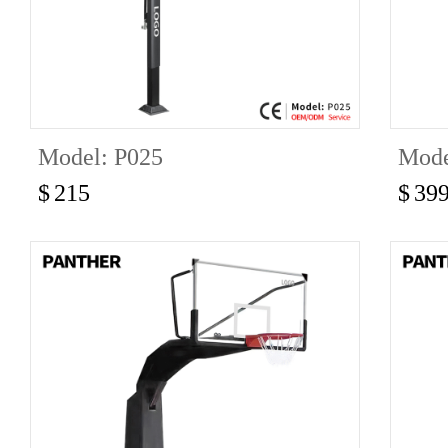
Model: P025
Mode
$
215
$
39